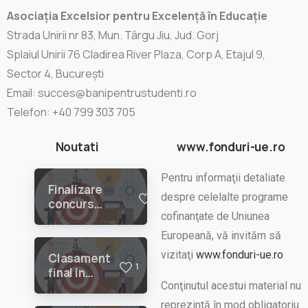
Asociația Excelsior pentru Excelență în Educație
Strada Unirii nr 83, Mun. Târgu Jiu, Jud. Gorj
Splaiul Unirii 76 Cladirea River Plaza, Corp A, Etajul 9,
Sector 4, București
Email: succes@banipentrustudenti.ro
Telefon: +40 799 303 705
Noutati
www.fonduri-ue.ro
Pentru informaţii detaliate
Finalizare
despre celelalte programe
2
concurs
cofinanţate de Uniunea
planuri de
afaceri in
Europeană, vă invităm să
cadrul
vizitaţi
www.fonduri-ue.ro
Clasament
proiectului
1
final in
”SUCCES:
urma
Conţinutul acestui material nu
Studiile
finalizarii
Universitare,
reprezintă în mod obligatoriu