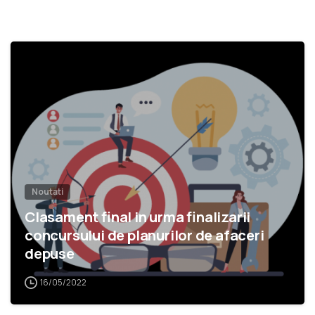
1
Noutati
Clasament final in urma finalizarii
concursului de planurilor de afaceri
depuse
16/05/2022