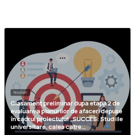
1
Noutati
Clasament preliminar dupa etapa 2 de
evaluare a planurilor de afaceri depuse
în cadrul proiectului „SUCCES: Studiile
universitare, calea catre
antreprenoriat eficient si sustenabil”