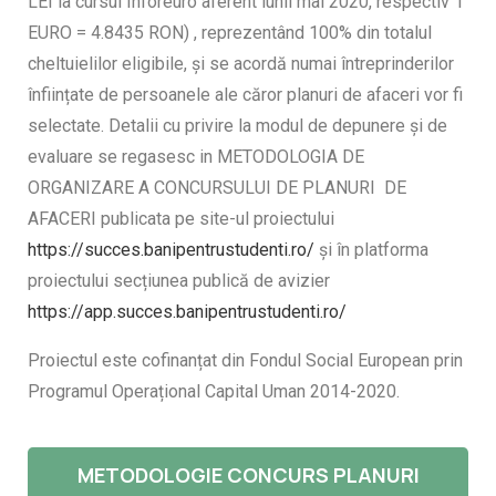
LEI la cursul Inforeuro aferent lunii mai 2020, respectiv 1
EURO = 4.8435 RON) , reprezentând 100% din totalul
cheltuielilor eligibile, și se acordă numai întreprinderilor
înființate de persoanele ale căror planuri de afaceri vor fi
selectate. Detalii cu privire la modul de depunere și de
evaluare se regasesc in METODOLOGIA DE
ORGANIZARE A CONCURSULUI DE PLANURI DE
AFACERI publicata pe site-ul proiectului
https://succes.banipentrustudenti.ro/
și în platforma
proiectului secțiunea publică de avizier
https://app.succes.banipentrustudenti.ro/
Proiectul este cofinanțat din Fondul Social European prin
Programul Operațional Capital Uman 2014-2020.
METODOLOGIE CONCURS PLANURI