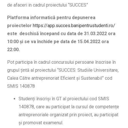
de afaceri in cadrul proiectului “SUCCES”
Platforma informatic
ă
pentru depunerea
proiectelor
https://app.succes.banipentrustudenti.ro/
este deschis
ă
î
ncepand cu data de 31.03.2022 ora
10:00
ș
i se va
î
nchide pe data de 15.04.2022 ora
22:00.
Pot participa în cadrul concursului persoane înscrise în
grupul țintă al proiectului “SUCCES: Studiile Universitare,
Calea Către antreprenoriat Eficient și Sustenabil” cod
SMIS 140878
Studenți înscriși în GT al proiectului cod SMIS
140878, care au participat la cursul de competențe
antreprenoriale organizat prin proiect, au participat
și promovat examenul.