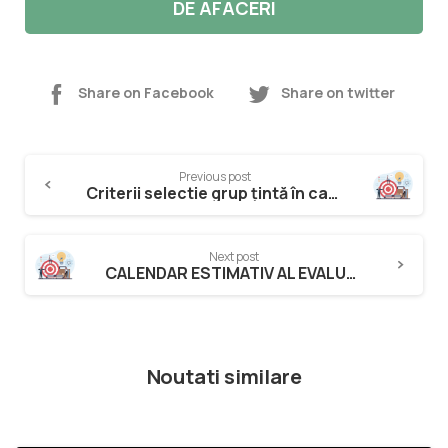
DE AFACERI
Share on Facebook
Share on twitter
Previous post
Criterii selectie grup țintă în cadrul proiectului ”SUCCES: Studiile Universitare, Calea Către antreprenoriat Eficient și Sustenabil”
Next post
CALENDAR ESTIMATIV AL EVALUĂRII IN CADRUL PROIECTULUI “SUCCES: Studiile Universitare, Calea Către antreprenoriat Eficient și Sustenabil” cod SMIS 140878
Noutati similare