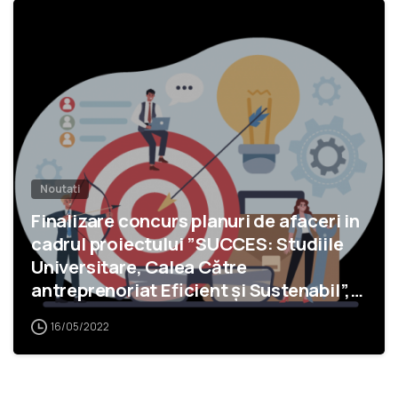
2
Noutati
Finalizare concurs planuri de afaceri in
cadrul proiectului ”SUCCES: Studiile
Universitare, Calea Către
antreprenoriat Eficient și Sustenabil”,
cod SMIS 140878
16/05/2022