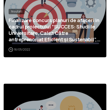
Noutati
Finalizare concurs planuri de afaceri in
cadrul proiectului ”SUCCES: Studiile
Universitare, Calea Către
antreprenoriat Eficient și Sustenabil”,
cod SMIS 140878
16/05/2022
1