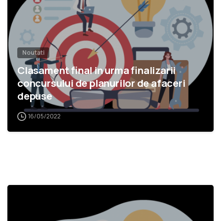
Noutati
Clasament final in urma finalizarii
concursului de planurilor de afaceri
depuse
16/05/2022
1