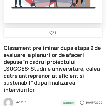
1
Clasament
preliminar
dupa
etapa
2
de
evaluare
a
planurilor
de
afaceri
depuse
în
cadrul
proiectului
„SUCCES:
Studiile
universitare,
calea
catre
antreprenoriat
eficient
si
sustenabil”
dupa
finalizarea
interviurilor
admin
10/05/2022
Noutati