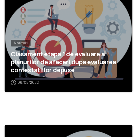
Noutati
Clasament etapa 1 de evaluare a
planurilor de afaceri dupa evaluarea
contestatiilor depuse
06/05/2022
1